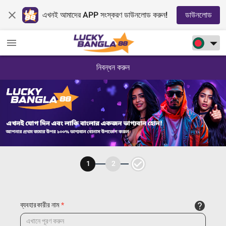
এখনই আমাদের APP সংস্করণ ডাউনলোড করুন!
ডাউনলোড
নিবন্ধন করুন
check_circle_outline
1
2
ব্যবহারকারীর নাম
*
help